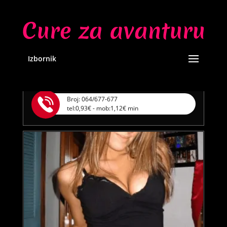
MAJA /
Kod #04
TRAŽIM:
ljubav, seks, avantura, povremene
veze, poznanstva, brak
Razgovaram, nazovi čim završim!
Izbornik
Klikni ovdje za obavijest kada budem slobodna
Broj: 064/677-677
tel:0,93€ - mob:1,12€ min