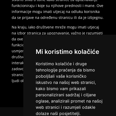
funkcioniraju i koje su njihove prednosti i mane. Ove
informacije mogu imati utjecaj na odluku korisnika
da se prijave na određenu stranicu ili da je izbjegnu.
Na kraju, iako društvene mreže mogu imati utjecaj
na izbor stranica za upoznavanje, važno je razumjeti
da ove dvije platforme imaju različite svrhe i
funkcionalnosti. Stranice za upoznavanje su
Mi koristimo kolačiće
usmjerene na pronalaženje ljubavnih veza, dok su
društvene mreže više usmjerene na društvenu
interakciju općenito. Svaka od ovih platformi može
Koristimo kolačiće i druge
zadovoljiti određene potrebe korisnika, ali često su
tehnologije praćenja da bismo
stranice za upoznavanje ciljano mjesto na kojem se
poboljšali vaše korisničko
ljudi okupljaju u potrazi za ljubavlju i romansom.
iskustvo na našoj web stranici,
kako bismo vam prikazali
personalizirani sadržaj i ciljane
oglase, analizirali promet na našoj
web stranici i razumjeli odakle
dolaze naši posjetitelji.
Naslovna
Uvjeti korištenja