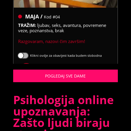
MAJA /
Kod #04
TRAŽIM:
ljubav, seks, avantura, povremene
veze, poznanstva, brak
Razgovaram, nazovi čim završim!
Klikni ovdje za obavijest kada budem slobodna
Broj: 064/677-677
tel:0,93€ - mob:1,12€ min
POGLEDAJ SVE DAME
Psihologija online
upoznavanja:
Zašto ljudi biraju