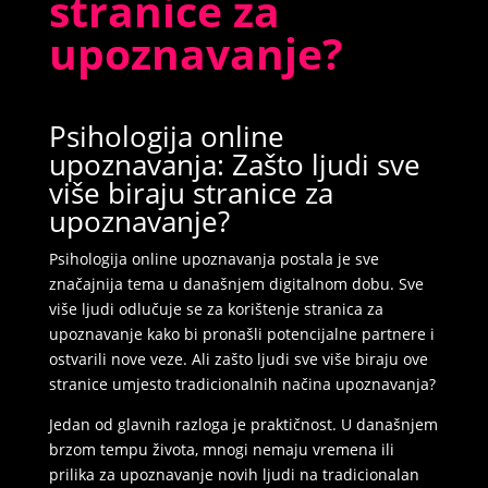
stranice za
upoznavanje?
KRISTINA /
Kod #160
TRAŽIM:
avantura, zabava, a možda i nešto
više
Psihologija online
upoznavanja: Zašto ljudi sve
Razgovaram, nazovi čim završim!
više biraju stranice za
upoznavanje?
Klikni ovdje za obavijest kada budem slobodna
Psihologija online upoznavanja postala je sve
Broj: 064/677-677
značajnija tema u današnjem digitalnom dobu. Sve
tel:0,93€ - mob:1,12€ min
više ljudi odlučuje se za korištenje stranica za
upoznavanje kako bi pronašli potencijalne partnere i
ostvarili nove veze. Ali zašto ljudi sve više biraju ove
stranice umjesto tradicionalnih načina upoznavanja?
Jedan od glavnih razloga je praktičnost. U današnjem
brzom tempu života, mnogi nemaju vremena ili
prilika za upoznavanje novih ljudi na tradicionalan