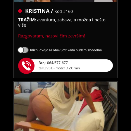
KRISTINA /
Kod #160
TRAŽIM:
avantura, zabava, a možda i nešto
više
Razgovaram, nazovi čim završim!
Klikni ovdje za obavijest kada budem slobodna
Broj: 064/677-677
tel:0,93€ - mob:1,12€ min