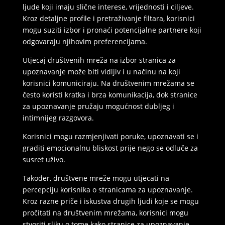
ljude koji imaju slične interese, vrijednosti i ciljeve.
Kroz detaljne profile i pretraživanje filtara, korisnici
mogu suziti izbor i pronaći potencijalne partnere koji
odgovaraju njihovim preferencijama.
Utjecaj društvenih mreža na izbor stranica za
upoznavanje može biti vidljiv i u načinu na koji
korisnici komuniciraju. Na društvenim mrežama se
često koristi kratka i brza komunikacija, dok stranice
za upoznavanje pružaju mogućnost dubljeg i
intimnijeg razgovora.
Korisnici mogu razmjenjivati poruke, upoznavati se i
graditi emocionalnu bliskost prije nego se odluče za
susret uživo.
Također, društvene mreže mogu utjecati na
percepciju korisnika o stranicama za upoznavanje.
Kroz razne priče i iskustva drugih ljudi koje se mogu
pročitati na društvenim mrežama, korisnici mogu
stvoriti sliku o tome kako stranice za upoznavanje