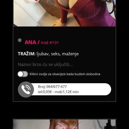
ANA /
Kod #101
TRAŽIM:
ljubav, seks, maženje
Nazovi brzo ću se uključiti...
Klikni ovdje za obavijest kada budem slobodna
Broj: 064/677-677
tel:0,93€ - mob:1,12€ min