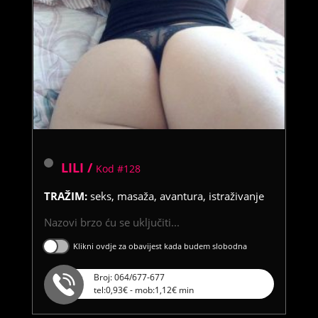
LILI /
Kod #128
TRAŽIM:
seks, masaža, avantura, istraživanje
Nazovi brzo ću se uključiti...
Klikni ovdje za obavijest kada budem slobodna
Broj: 064/677-677
tel:0,93€ - mob:1,12€ min