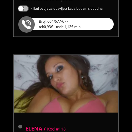
Klikni ovdje za obavijest kada budem slobodna
Broj: 064/677-677
tel:0,93€ - mob:1,12€ min
ELENA /
Kod #118