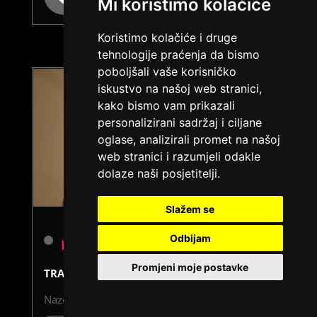
tel:0,93€ - mob:1,12€ min
Mi koristimo kolačiće
Koristimo kolačiće i druge
tehnologije praćenja da bismo
poboljšali vaše korisničko
iskustvo na našoj web stranici,
kako bismo vam prikazali
personalizirani sadržaj i ciljane
oglase, analizirali promet na našoj
web stranici i razumjeli odakle
dolaze naši posjetitelji.
Slažem se
Odbijam
PETRA /
Kod #86
Promjeni moje postavke
TRAŽIM:
seks, brak, veza
Nazovi brzo ću se uključiti...