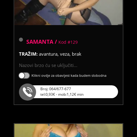
SAMANTA /
Kod #129
TRAŽIM:
avantura, veza, brak
Nazovi brzo ću se uključiti...
Klikni ovdje za obavijest kada budem slobodna
Broj: 064/677-677
tel:0,93€ - mob:1,12€ min