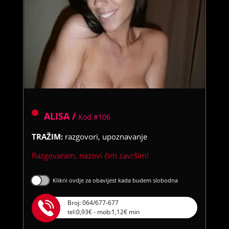
ALISA /
Kod #106
TRAŽIM:
razgovori, upoznavanje
Razgovaram, nazovi čim završim!
Klikni ovdje za obavijest kada budem slobodna
Broj: 064/677-677
tel:0,93€ - mob:1,12€ min