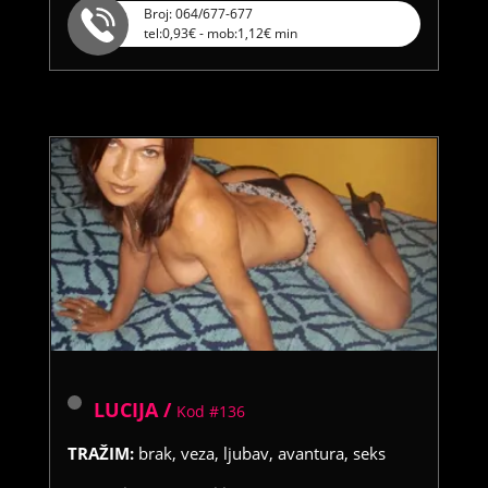
Broj: 064/677-677
tel:0,93€ - mob:1,12€ min
LUCIJA /
Kod #136
TRAŽIM:
brak, veza, ljubav, avantura, seks