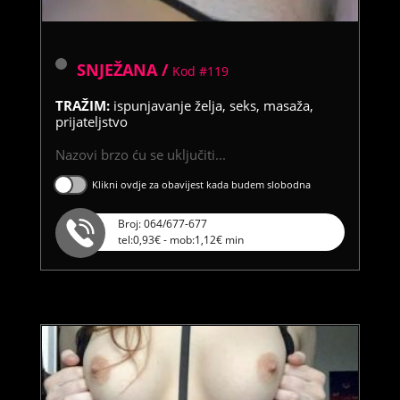
SNJEŽANA /
Kod #119
TRAŽIM:
ispunjavanje želja, seks, masaža,
prijateljstvo
Nazovi brzo ću se uključiti...
Klikni ovdje za obavijest kada budem slobodna
Broj: 064/677-677
tel:0,93€ - mob:1,12€ min