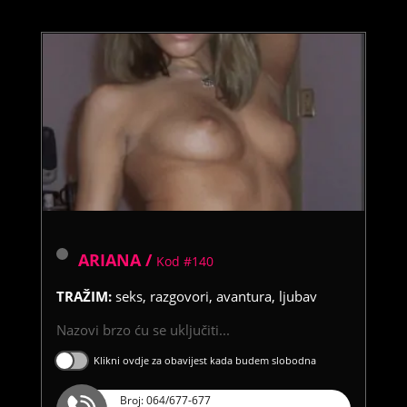
ARIANA /
Kod #140
TRAŽIM:
seks, razgovori, avantura, ljubav
Nazovi brzo ću se uključiti...
Klikni ovdje za obavijest kada budem slobodna
Broj: 064/677-677