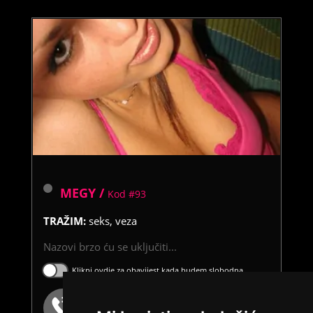
MEGY /
Kod #93
TRAŽIM:
seks, veza
Nazovi brzo ću se uključiti...
Klikni ovdje za obavijest kada budem slobodna
Broj: 064/677-677