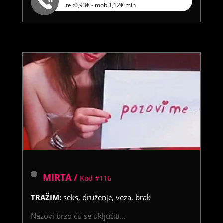
tel:0,93€ - mob:1,12€ min
MIRTA /
Kod #116
TRAŽIM:
seks, druženje, veza, brak
Nazovi brzo ću se uključiti...