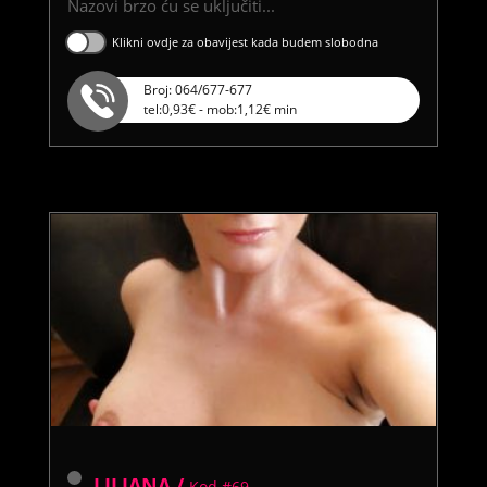
Nazovi brzo ću se uključiti...
Klikni ovdje za obavijest kada budem slobodna
Broj: 064/677-677
tel:0,93€ - mob:1,12€ min
LILIANA /
Kod #69