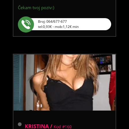
Čekam tvoj poziv:)
Broj: 064/677-677
tel:0,93€ - mob:1,12€ min
KRISTINA /
Kod #160