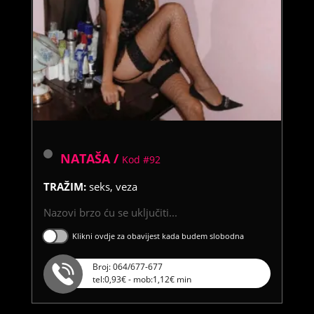
NATAŠA /
Kod #92
TRAŽIM:
seks, veza
Nazovi brzo ću se uključiti...
Klikni ovdje za obavijest kada budem slobodna
Broj: 064/677-677
tel:0,93€ - mob:1,12€ min