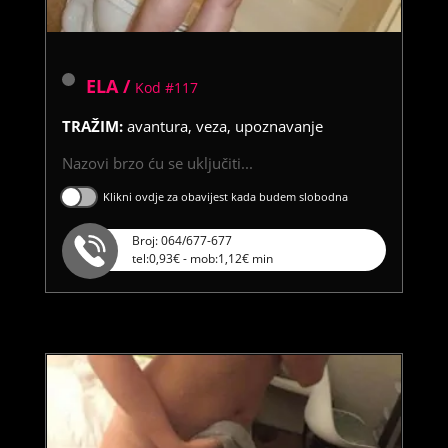
ELA /
Kod #117
TRAŽIM:
avantura, veza, upoznavanje
Nazovi brzo ću se uključiti...
Klikni ovdje za obavijest kada budem slobodna
Broj: 064/677-677
tel:0,93€ - mob:1,12€ min