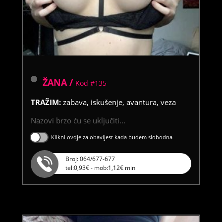
ŽANA /
Kod #135
TRAŽIM:
zabava, iskušenje, avantura, veza
Nazovi brzo ću se uključiti...
Klikni ovdje za obavijest kada budem slobodna
Broj: 064/677-677
tel:0,93€ - mob:1,12€ min