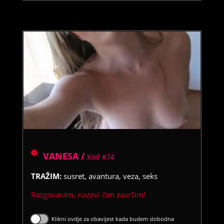
VANESA /
Kod #74
TRAŽIM:
susret, avantura, veza, seks
Razgovaram, nazovi čim završim!
Klikni ovdje za obavijest kada budem slobodna