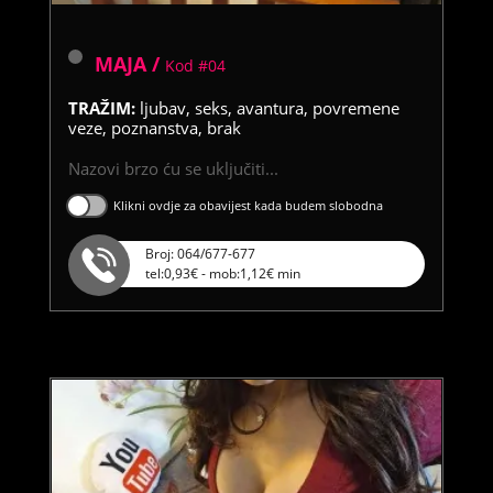
MAJA /
Kod #04
TRAŽIM:
ljubav, seks, avantura, povremene
veze, poznanstva, brak
Nazovi brzo ću se uključiti...
Klikni ovdje za obavijest kada budem slobodna
Broj: 064/677-677
tel:0,93€ - mob:1,12€ min