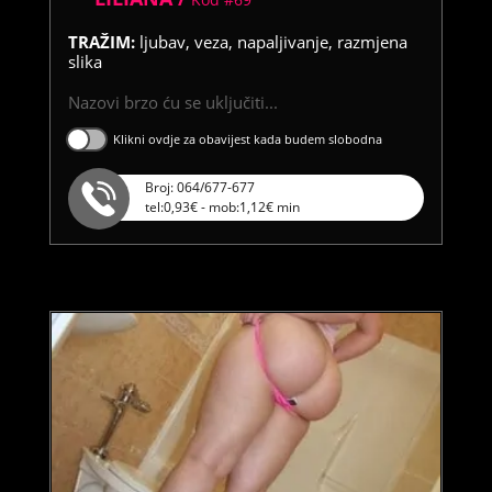
TRAŽIM:
ljubav, veza, napaljivanje, razmjena
slika
Nazovi brzo ću se uključiti...
Klikni ovdje za obavijest kada budem slobodna
Broj: 064/677-677
tel:0,93€ - mob:1,12€ min