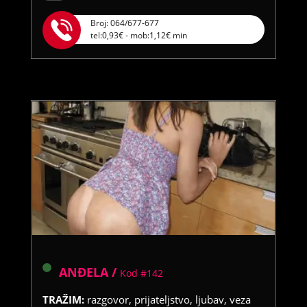
Broj: 064/677-677
tel:0,93€ - mob:1,12€ min
ANĐELA /
Kod #142
TRAŽIM:
razgovor, prijateljstvo, ljubav, veza