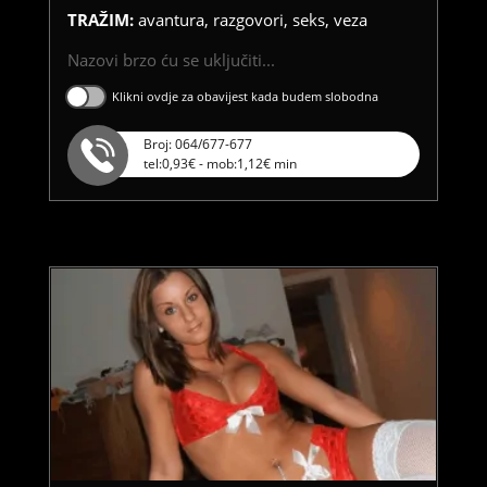
TRAŽIM:
avantura, razgovori, seks, veza
Nazovi brzo ću se uključiti...
Klikni ovdje za obavijest kada budem slobodna
Broj: 064/677-677
tel:0,93€ - mob:1,12€ min