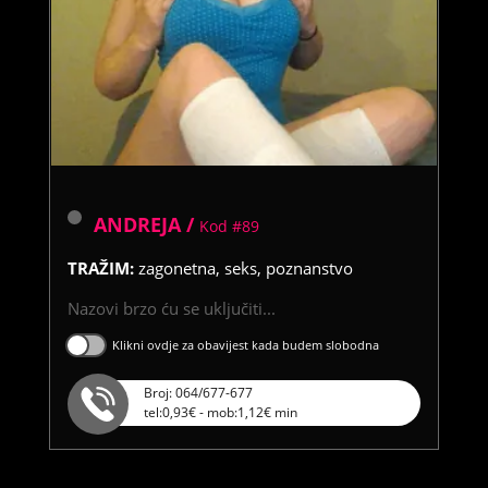
ANDREJA /
Kod #89
TRAŽIM:
zagonetna, seks, poznanstvo
Nazovi brzo ću se uključiti...
Klikni ovdje za obavijest kada budem slobodna
Broj: 064/677-677
tel:0,93€ - mob:1,12€ min