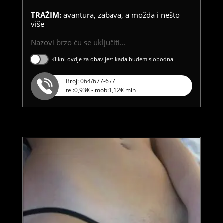
TRAŽIM:
avantura, zabava, a možda i nešto
više
Nazovi brzo ću se uključiti...
Klikni ovdje za obavijest kada budem slobodna
Broj: 064/677-677
tel:0,93€ - mob:1,12€ min