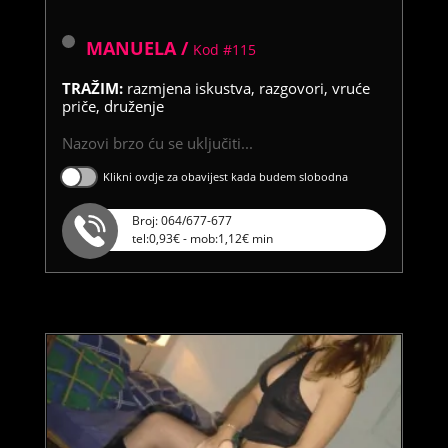
MANUELA /
Kod #115
TRAŽIM:
razmjena iskustva, razgovori, vruće
priče, druženje
Nazovi brzo ću se uključiti...
Klikni ovdje za obavijest kada budem slobodna
Broj: 064/677-677
tel:0,93€ - mob:1,12€ min