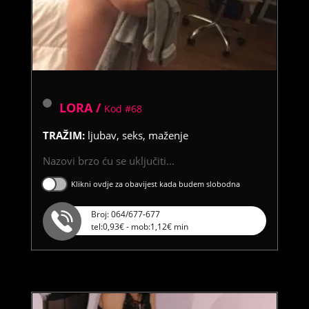
LORA /
Kod #68
TRAŽIM:
ljubav, seks, maženje
Nazovi brzo ću se uključiti...
Klikni ovdje za obavijest kada budem slobodna
Broj: 064/677-677
tel:0,93€ - mob:1,12€ min