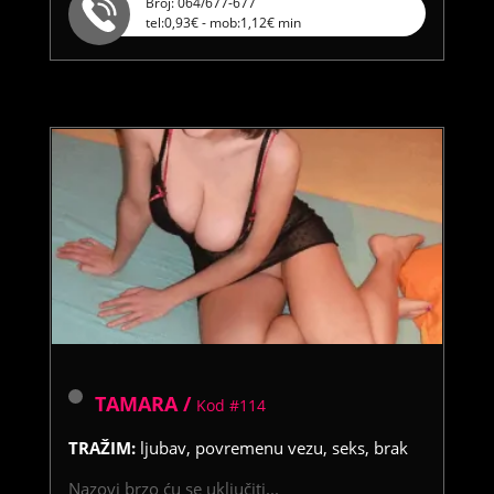
Broj: 064/677-677
tel:0,93€ - mob:1,12€ min
TAMARA /
Kod #114
TRAŽIM:
ljubav, povremenu vezu, seks, brak
Nazovi brzo ću se uključiti...