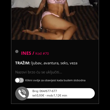
INES /
Kod #70
TRAŽIM:
ljubav, avantura, seks, veza
Nazovi brzo ću se uključiti...
Klikni ovdje za obavijest kada budem slobodna
Broj: 064/677-677
tel:0,93€ - mob:1,12€ min