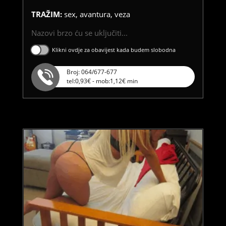
TRAŽIM:
sex, avantura, veza
Nazovi brzo ću se uključiti...
Klikni ovdje za obavijest kada budem slobodna
Broj: 064/677-677
tel:0,93€ - mob:1,12€ min