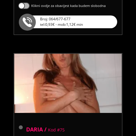
Klikni ovdje za obavijest kada budem slobodna
Broj: 064/677-677
tel:0,93€ - mob:1,12€ min
DARIA /
Kod #75