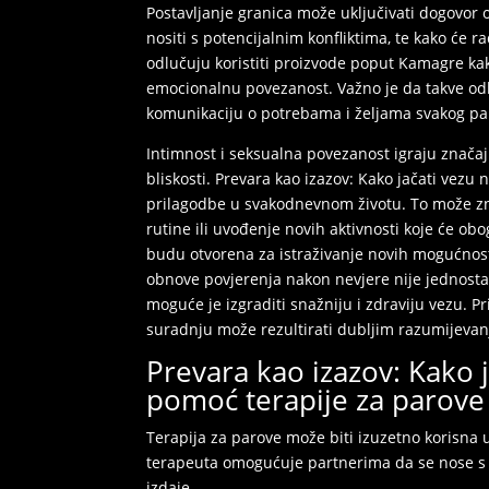
Postavljanje granica može uključivati dogovor 
nositi s potencijalnim konfliktima, te kako će r
odlučuju koristiti proizvode poput Kamagre kako
emocionalnu povezanost. Važno je da takve od
komunikaciju o potrebama i željama svakog pa
Intimnost i seksualna povezanost igraju značaj
bliskosti. Prevara kao izazov: Kako jačati vez
prilagodbe u svakodnevnom životu. To može zn
rutine ili uvođenje novih aktivnosti koje će obo
budu otvorena za istraživanje novih mogućnost
obnove povjerenja nakon nevjere nije jednostav
moguće je izgraditi snažniju i zdraviju vezu. 
suradnju može rezultirati dubljim razumijev
Prevara kao izazov: Kako 
pomoć terapije za parove
Terapija za parove može biti izuzetno korisn
terapeuta omogućuje partnerima da se nose s 
izdaje.