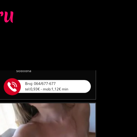
LUCIJA /
Kod #136
TRAŽIM:
brak, veza, ljubav, avantura,
seks
Razgovaram, nazovi čim završim!
Klikni ovdje za obavijest kada budem
slobodna
Broj: 064/677-677
tel:0,93€ - mob:1,12€ min