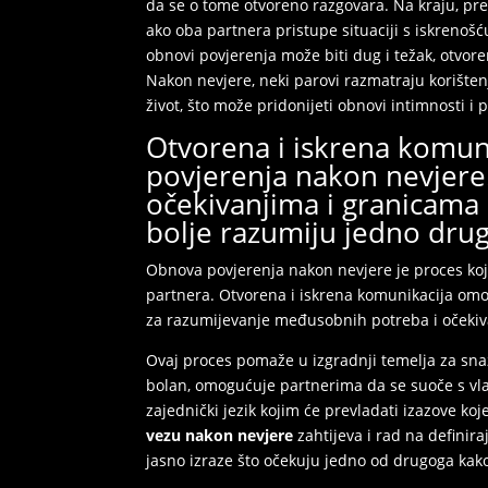
da se o tome otvoreno razgovara. Na kraju, pre
ako oba partnera pristupe situaciji s iskrenošć
obnovi povjerenja može biti dug i težak, otvor
Nakon nevjere, neki parovi razmatraju korište
život, što može pridonijeti obnovi intimnosti i 
Otvorena i iskrena komuni
povjerenja nakon nevjere.
očekivanjima i granicam
bolje razumiju jedno drug
Obnova povjerenja nakon nevjere je proces koji
partnera. Otvorena i iskrena komunikacija omog
za razumijevanje međusobnih potreba i očekiv
Ovaj proces pomaže u izgradnji temelja za snaž
bolan, omogućuje partnerima da se suoče s vla
zajednički jezik kojim će prevladati izazove koj
vezu nakon nevjere
zahtijeva i rad na definir
jasno izraze što očekuju jedno od drugoga kako 