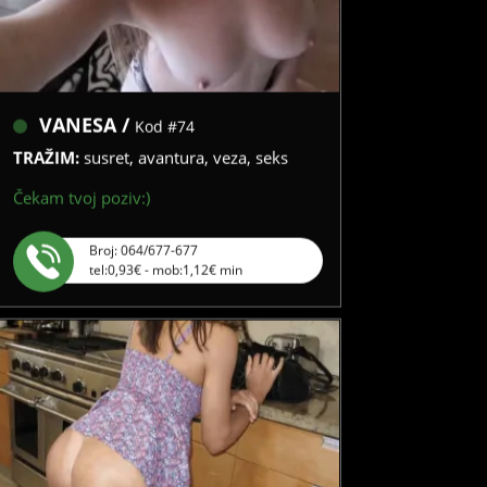
VANESA /
Kod #74
TRAŽIM:
susret, avantura, veza, seks
Čekam tvoj poziv:)
Broj: 064/677-677
tel:0,93€ - mob:1,12€ min