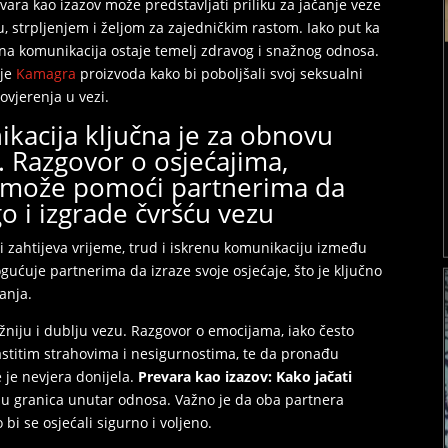
vara kao izazov može predstavljati priliku za jačanje veze
u, strpljenjem i željom za zajedničkim rastom. Iako put ka
ena komunikacija ostaje temelj zdravog i snažnog odnosa.
nje
Kamagra
proizvoda kako bi poboljšali svoj seksualni
povjerenja u vezi.
kacija ključna je za obnovu
 Razgovor o osjećajima,
a može pomoći partnerima da
o i izgrade čvršću vezu
 zahtijeva vrijeme, trud i iskrenu komunikaciju između
ućuje partnerima da izraze svoje osjećaje, što je ključno
anja.
niju i dublju vezu. Razgovor o emocijama, iako često
stitim strahovima i nesigurnostima, te da pronađu
e je nevjera donijela.
Prevara kao izazov: Kako jačati
aju granica unutar odnosa. Važno je da oba partnera
bi se osjećali sigurno i voljeno.