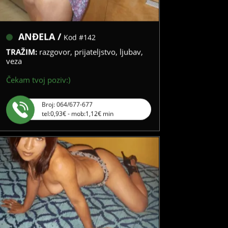
ANĐELA /
Kod #142
TRAŽIM:
razgovor, prijateljstvo, ljubav,
veza
Čekam tvoj poziv:)
Broj: 064/677-677
tel:0,93€ - mob:1,12€ min