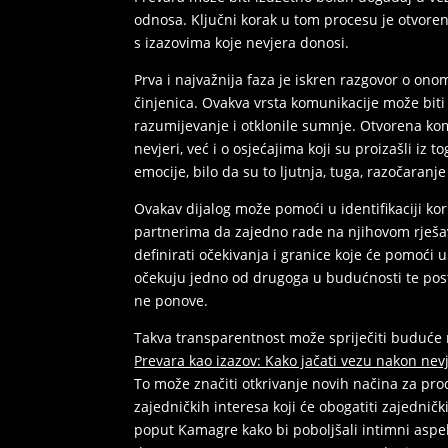
odnosa. Ključni korak u tom procesu je otvor
s izazovima koje nevjera donosi.
Prva i najvažnija faza je iskren razgovor o onom
činjenica. Ovakva vrsta komunikacije može biti 
razumijevanje i otklonile sumnje. Otvorena k
nevjeri, već i o osjećajima koji su proizašli iz t
emocije, bilo da su to ljutnja, tuga, razočaranje
Ovakav dijalog može pomoći u identifikaciji ko
partnerima da zajedno rade na njihovom rješav
definirati očekivanja i granice koje će pomoći u 
očekuju jedno od drugoga u budućnosti te postav
ne ponove.
Takva transparentnost može spriječiti buduće 
Prevara kao izazov: Kako jačati vezu nakon nev
To može značiti otkrivanje novih načina za pro
zajedničkih interesa koji će obogatiti zajedničk
poput Kamagre kako bi poboljšali intimni aspekt