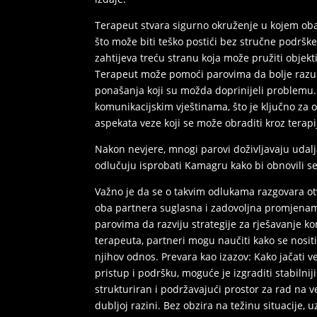
Terapeut stvara sigurno okruženje u kojem oba 
što može biti teško postići bez stručne podršk
zahtijeva treću stranu koja može pružiti objekt
Terapeut može pomoći parovima da bolje razumi
ponašanja koji su možda doprinijeli problemu. K
komunikacijskim vještinama, što je ključno za 
aspekata veze koji se može obraditi kroz terapij
Nakon nevjere, mnogi parovi doživljavaju udalja
odlučuju isprobati Kamagru kako bi obnovili s
Važno je da se o takvim odlukama razgovara ot
oba partnera suglasna i zadovoljna promjenam
parovima da razviju strategije za rješavanje k
terapeuta, partneri mogu naučiti kako se nosit
njihov odnos. Prevara kao izazov: Kako jačati v
pristup i podršku, moguće je izgraditi stabilnij
strukturiran i podržavajući prostor za rad na
dubljoj razini. Bez obzira na težinu situacije,