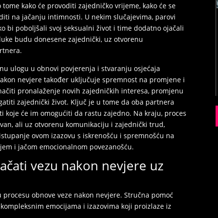
o tome kako će provoditi zajedničko vrijeme, kako će se
aditi na jačanju intimnosti. U nekim slučajevima, parovi
 bi poboljšali svoj seksualni život i time dodatno ojačali
luke budu donesene zajednički, uz otvorenu
rtnera.
nu ulogu u obnovi povjerenja i stvaranju osjećaja
u nakon nevjere također uključuje spremnost na promjene i
ačiti pronalaženje novih zajedničkih interesa, promjenu
gatiti zajednički život. Ključ je u tome da oba partnera
i koje će im omogućiti da rastu zajedno. Na kraju, proces
an, ali uz otvorenu komunikaciju i zajednički trud,
Pristupanje ovom izazovu s iskrenošću i spremnošću na
anjem i jačom emocionalnom povezanošću.
jačati vezu nakon nevjere uz
a u procesu obnove veze nakon nevjere. Stručna pomoć
kompleksnim emocijama i izazovima koji proizlaze iz