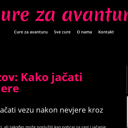
Cure za avanturu
Sve cure
O nama
Kontakt
ov: Kako jačati
jere
jačati vezu nakon nevjere kroz
 ali također može poslužiti kao poticaj za rast i jačanje