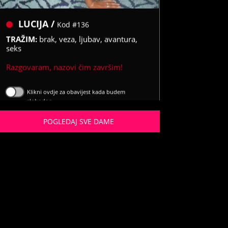
LUCIJA /
Kod #136
TRAŽIM:
brak, veza, ljubav, avantura,
seks
Razgovaram, nazovi čim završim!
Klikni ovdje za obavijest kada budem
slobodna
Broj: 064/677-677
POGLEDAJ SVE DAME
tel:0,93€ - mob:1,12€ min