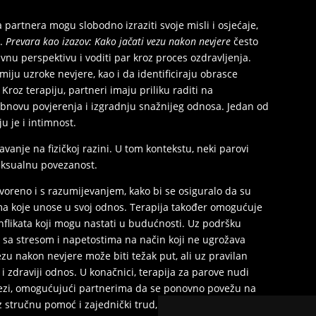
partnera mogu slobodno izraziti svoje misli i osjećaje,
e.
Prevara kao izazov: Kako jačati vezu nakon nevjere
često
ivnu perspektivu i voditi par kroz proces ozdravljenja.
ju uzroke nevjere, kao i da identificiraju obrasce
roz terapiju, partneri imaju priliku raditi na
obnovu povjerenja i izgradnju snažnijeg odnosa. Jedan od
u je i intimnost.
vanje na fizičkoj razini. U tom kontekstu, neki parovi
eksualnu povezanost.
voreno i s razumijevanjem, kako bi se osiguralo da su
a koje unose u svoj odnos. Terapija također omogućuje
onflikata koji mogu nastati u budućnosti. Uz podršku
i sa stresom i napetostima na način koji ne ugrožava
ezu nakon nevjere može biti težak put, ali uz pravilan
i i zdraviji odnos. U konačnici, terapija za parove nudi
 vezi, omogućujući partnerima da se ponovno povežu na
 uz stručnu pomoć i zajednički trud, parovi mogu pronaći