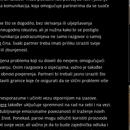
ena komunikacija, koja omogućuje partnerima da se suoče
e što se dogodilo, bez skrivanja ili uljepšavanja
neugodno iskustvo, ali je nužna kako bi se postiglo
omunikacija podrazumijeva ne samo razgovor o samoj
og čina. Svaki partner treba imati priliku izraziti svoje
 ili zbunjenost.
rijena problema koji su doveli do nevjere, omogućujući
anju. Osim razgovora o osjećajima, važno je također
obnovi povjerenja. Partneri bi trebali jasno izraziti što
iti granice koje će osigurati da se slični problemi više
nesporazume i učiniti vezu otpornijom na izazove.
jere
također uključuje spremnost na rad na sebi i na vezi.
dubljivanje emocionalne povezanosti ili traženje novih
i život. Ponekad, parovi mogu odlučiti koristiti proizvode
 svoje veze, ali važno je da to bude zajednička odluka i