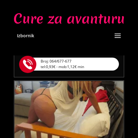
LILIANA /
Kod #69
TRAŽIM:
ljubav, veza, napaljivanje, razmjena
slika
Razgovaram, nazovi čim završim!
Izbornik
Klikni ovdje za obavijest kada budem slobodna
Broj: 064/677-677
tel:0,93€ - mob:1,12€ min