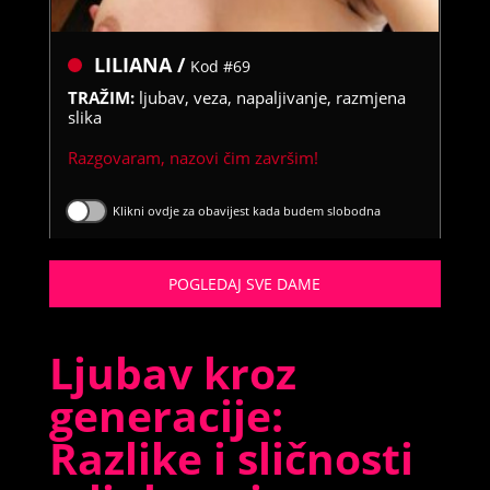
LILIANA /
Kod #69
TRAŽIM:
ljubav, veza, napaljivanje, razmjena
slika
Razgovaram, nazovi čim završim!
Klikni ovdje za obavijest kada budem slobodna
Broj: 064/677-677
tel:0,93€ - mob:1,12€ min
POGLEDAJ SVE DAME
Ljubav kroz
generacije:
Razlike i sličnosti