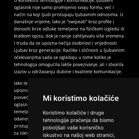
U kontekstu tehnologije i komunikacije, ljubavni
oglasnik nije samo promijenio svoju formu, već i
način na koji ljudi pristupaju ljubavnim odnosima. U
današnje vrijeme, lako je “swipeati” kroz profile i
donositi brze odluke temeljene na fizičkom izgledu ili
kratkom opisu, dok je ranije zahtijevalo više vremena
i truda da se upozna nečija osobnost i vrijednosti.
Ljubav kroz generacije: Razlike i sličnosti u ljubavnim
očekivanjima sada se ogledaju u tome koliko je
tehnologija omogućila lakše povezivanje, ali i stvorila
izazov u održavanju dubine i kvalitete komunikacije.
Iako tehnologija može olakšati prvi korak u
upoznavanju, održavanje veze i dalje zahtijeva trud i
Mi koristimo kolačiće
posvećenost. Bez obzira na to koliko su se ljubavni
oglasnik i sredstva komunikacije promijenili,
temeljna očekivanja poput povjerenja, poštovanja i
Koristimo kolačiće i druge
odanosti ostaju ista. Razlike između generacija u
tehnologije praćenja da bismo
pristupu ljubavi možda su očite, ali sličnosti u potrazi
poboljšali vaše korisničko
za iskrenom i trajnom ljubavlju ostaju neizmjenjive.
iskustvo na našoj web stranici,