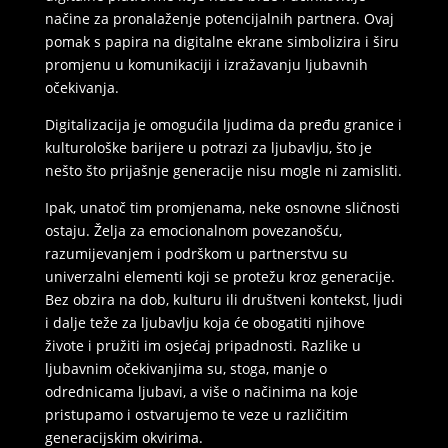
načine za pronalaženje potencijalnih partnera. Ovaj
pomak s papira na digitalne ekrane simbolizira i širu
promjenu u komunikaciji i izražavanju ljubavnih
očekivanja.
Digitalizacija je omogućila ljudima da pređu granice i
kulturološke barijere u potrazi za ljubavlju, što je
nešto što prijašnje generacije nisu mogle ni zamisliti.
Ipak, unatoč tim promjenama, neke osnovne sličnosti
ostaju. Želja za emocionalnom povezanošću,
razumijevanjem i podrškom u partnerstvu su
univerzalni elementi koji se protežu kroz generacije.
Bez obzira na dob, kulturu ili društveni kontekst, ljudi
i dalje teže za ljubavlju koja će obogatiti njihove
živote i pružiti im osjećaj pripadnosti. Razlike u
ljubavnim očekivanjima su, stoga, manje o
odrednicama ljubavi, a više o načinima na koje
pristupamo i ostvarujemo te veze u različitim
generacijskim okvirima.