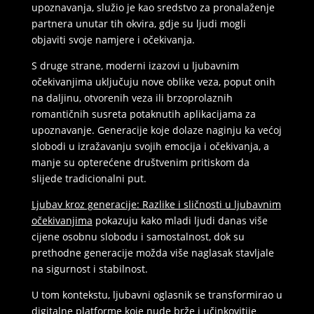
upoznavanja, služio je kao sredstvo za pronalaženje
partnera unutar tih okvira, gdje su ljudi mogli
objaviti svoje namjere i očekivanja.
S druge strane, moderni izazovi u ljubavnim
očekivanjima uključuju nove oblike veza, poput onih
na daljinu, otvorenih veza ili brzoprolaznih
romantičnih susreta potaknutih aplikacijama za
upoznavanje. Generacije koje dolaze naginju ka većoj
slobodi u izražavanju svojih emocija i očekivanja, a
manje su opterećene društvenim pritiskom da
slijede tradicionalni put.
Ljubav kroz generacije: Razlike i sličnosti u ljubavnim
očekivanjima
pokazuju kako mladi ljudi danas više
cijene osobnu slobodu i samostalnost, dok su
prethodne generacije možda više naglasak stavljale
na sigurnost i stabilnost.
U tom kontekstu, ljubavni oglasnik se transformirao u
digitalne platforme koje nude brže i učinkovitije