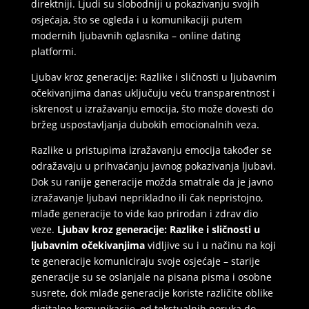
direktniji. Ljudi su slobodniji u pokazivanju svojih
osjećaja, što se ogleda i u komunikaciji putem
modernih ljubavnih oglasnika – online dating
platformi.
Ljubav kroz generacije: Razlike i sličnosti u ljubavnim
očekivanjima danas uključuju veću transparentnost i
iskrenost u izražavanju emocija, što može dovesti do
bržeg uspostavljanja dubokih emocionalnih veza.
Razlike u pristupima izražavanju emocija također se
odražavaju u prihvaćanju javnog pokazivanja ljubavi.
Dok su ranije generacije možda smatrale da je javno
izražavanje ljubavi neprikladno ili čak nepristojno,
mlađe generacije to vide kao prirodan i zdrav dio
veze.
Ljubav kroz generacije: Razlike i sličnosti u
ljubavnim očekivanjima
vidljive su i u načinu na koji
te generacije komuniciraju svoje osjećaje – starije
generacije su se oslanjale na pisana pisma i osobne
susrete, dok mlađe generacije koriste različite oblike
digitalne komunikacije, od tekstualnih poruka do