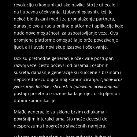
revoluciju u komunikacijske navike, što je utjecalo i
na ljubavna očekivanja. Ljubavni oglasnik, koji je
nekoć bio tiskani medij za pronalaženje partnera,
danas je evoluirao u online platforme i aplikacije koje
nude nove mogućnosti za uspostavljanje veza. Ova
promjena platforme omogućila je brže povezivanje
ljudi, ali i uvela novi skup izazova i očekivanja.
Dok su prethodne generacije očekivale postupan
razvoj veze, često počevši od pisama i osobnih
susreta, današnje generacije su suočene s brzinom i
neposrednošću digitalnog komuniciranja.
Ljubav kroz
generacije: Razlike i sličnosti u ljubavnim očekivanjima
postaju posebno izražene kada je riječ o strpljenju i
dubini komunikacije.
Mlađe generacije su sklone brzim odlukama i
površnijim interakcijama, što može dovesti do
nesporazuma i pogrešno shvaćenih namjera.