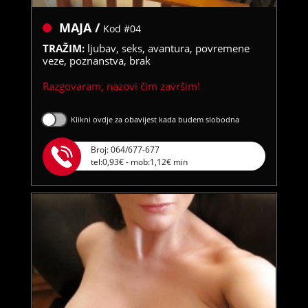
MAJA /
Kod #04
TRAŽIM:
ljubav, seks, avantura, povremene
veze, poznanstva, brak
Razgovaram, nazovi čim završim!
Klikni ovdje za obavijest kada budem slobodna
Broj: 064/677-677
tel:0,93€ - mob:1,12€ min