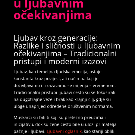
u ljubavnim
očekivanjima
MAJA /
Kod #04
TRAŽIM:
ljubav, seks, avantura, povremene
veze, poznanstva, brak
Ljubav kroz generacije:
Razlike i sličnosti u ljubavnim
Razgovaram, nazovi čim završim!
očekivanjima – Tradicionalni
pristupi i moderni izazovi
Klikni ovdje za obavijest kada budem slobodna
Ljubav, kao temeljna ljudska emocija, ostaje
Broj: 064/677-677
konstanta kroz povijest, ali način na koji je
tel:0,93€ - mob:1,12€ min
doživljavamo i izražavamo se mijenja s vremenom.
Tradicionalni pristupi ljubavi često su se fokusirali
na dugotrajne veze i brak kao krajnji cilj, gdje su
uloge unaprijed određene društvenim normama.
Muškarci su bili ti koji su pretežno preuzimali
inicijativu, dok su žene često bile u ulozi primatelja
pažnje i ljubavi.
Ljubavni oglasnik
, kao stariji oblik