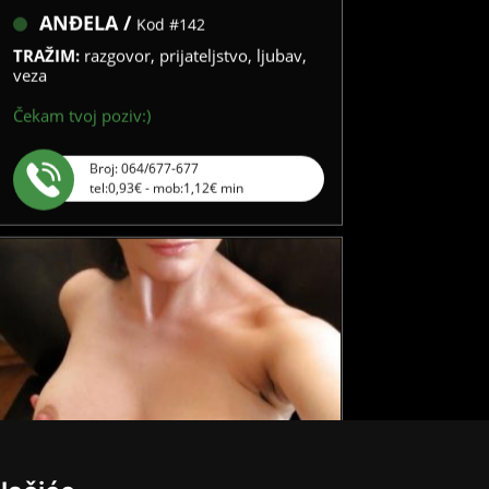
ANĐELA /
Kod #142
TRAŽIM:
razgovor, prijateljstvo, ljubav,
veza
Čekam tvoj poziv:)
Broj: 064/677-677
tel:0,93€ - mob:1,12€ min
LILIANA /
Kod #69
POGLEDAJ SVE DAME