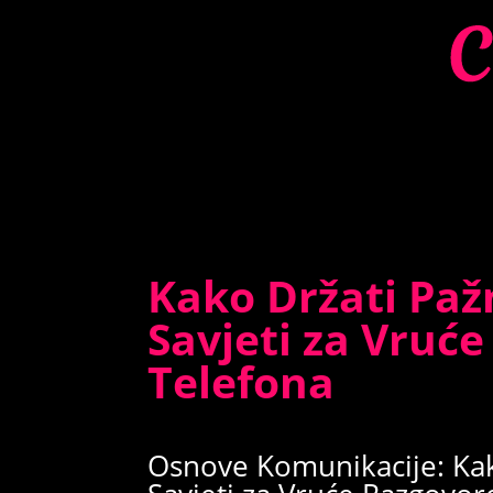
Kako Držati Paž
Savjeti za Vruć
Telefona
Osnove Komunikacije: Kak