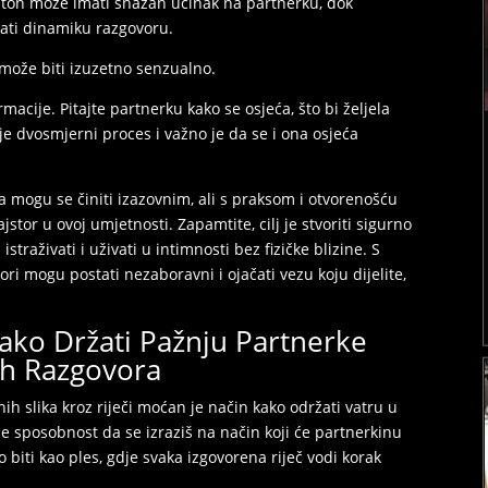
 ton može imati snažan učinak na partnerku, dok
ati dinamiku razgovoru.
 može biti izuzetno senzualno.
macije. Pitajte partnerku kako se osjeća, što bi željela
 je dvosmjerni proces i važno je da se i ona osjeća
na mogu se činiti izazovnim, ali s praksom i otvorenošću
tor u ovoj umjetnosti. Zapamtite, cilj je stvoriti sigurno
traživati i uživati u intimnosti bez fizičke blizine. S
vori mogu postati nezaboravni i ojačati vezu koju dijelite,
 Kako Držati Pažnju Partnerke
ih Razgovora
nih slika kroz riječi moćan je način kako održati vatru u
je sposobnost da se izraziš na način koji će partnerkinu
biti kao ples, gdje svaka izgovorena riječ vodi korak