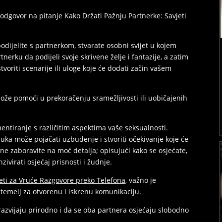
odgovor na pitanje Kako Držati Pažnju Partnerke: Savjeti
podijelite s partnerkom, stvarate osobni svijet u kojem
tnerku da podijeli svoje skrivene želje i fantazije, a zatim
tvoriti scenarije ili uloge koje će dodati začin vašem
ože pomoći u prekoračenju sramežljivosti ili uobičajenih
mentiranje s različitim aspektima vaše seksualnosti.
oruka može pojačati uzbuđenje i stvoriti očekivanje koje će
ne zaboravite na moć detalja; opisujući kako se osjećate,
enzivirati osjećaj prisnosti i žudnje.
jeti za Vruće Razgovore preko Telefona
, važno je
emelj za otvorenu i iskrenu komunikaciju.
azvijaju prirodno i da se oba partnera osjećaju slobodno