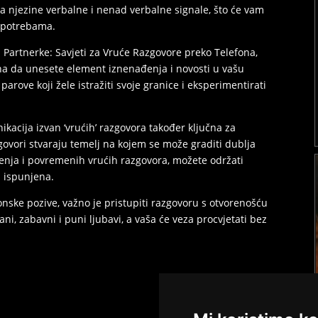
 na njezine verbalne i nenad verbalne signale, što će vam
i potrebama.
 Partnerke: Savjeti za Vruće Razgovore preko Telefona,
a da unesete element iznenađenja i novosti u vašu
parove koji žele istražiti svoje granice i eksperimentirati
kacija izvan ‘vrućih’ razgovora također ključna za
zgovori stvaraju temelj na kojem se može graditi dublja
enja i povremenih vrućih razgovora, možete održati
i ispunjena.
efonske pozive, važno je pristupiti razgovoru s otvorenošću
ni, zabavni i puni ljubavi, a vaša će veza procvjetati bez