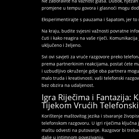
Ne zaboravite na važnost glasa. Dubok, nježan
promjene u tempu govora i glasnoći mogu dod
Eksperimentirajte s pauzama i šapatom, jer to
Na kraju, budite svjesni važnosti povratne infor
čuti i kako reagira na vaše riječi. Komunikacija
uključeno i željeno.
Svi ovi savjeti za vruće razgovore preko telefo
prema partnerkinim reakcijama, postat ćete majs
i uzbudljivo okruženje gdje oba partnera mogu is
malo truda i kreativnosti, vaši telefonski razgo
bez obzira na udaljenost.
Igra Riječima i Fantazija:
Tijekom Vrućih Telefonsk
Korištenje maštovitog jezika i stvaranje živopis
telefonskom razgovoru. U igri riječima ključna 
maštu odvesti na putovanje. Razgovor bi trebao 
dalje u intimnom povezivanju.