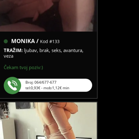
MONIKA /
Kod #133
TRAŽIM:
ljubav, brak, seks, avantura,
veza
Čekam tvoj poziv:)
Broj: 064/677-677
tel:0,93€ - mob:1,12€ min