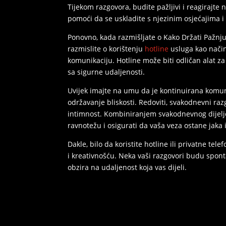
Tijekom razgovora, budite pažljivi i reagirajte
pomoći da se uskladite s njezinim osjećajima 
Ponovno, kada razmišljate o Kako Držati Pažnju
razmislite o korištenju
hotline
usluga kao način
komunikaciju. Hotline može biti odličan alat za 
sa sigurne udaljenosti.
Uvijek imajte na umu da je kontinuirana komuni
održavanje bliskosti. Redoviti, svakodnevni ra
intimnost. Kombiniranjem svakodnevnog dijelj
ravnotežu i osigurati da vaša veza ostane jaka 
Dakle, bilo da koristite hotline ili privatne tel
i kreativnošću. Neka vaši razgovori budu sponta
obzira na udaljenost koja vas dijeli.