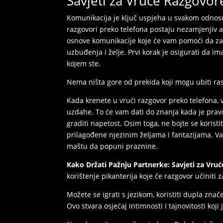
Savjeti za Vruće Razgovor
Komunikacija je ključ uspjeha u svakom odnosu, 
razgovori preko telefona postaju nezamjenjiv a
osnove komunikacije koje će vam pomoći da zad
uzbuđenja i želje. Prvi korak je osigurati da i
kojem ste.
Nema ništa gore od prekida koji mogu ubiti rasp
Kada krenete u vrući razgovor preko telefona, va
uzdahe. To će vam dati do znanja kada je pravo 
graditi napetost. Osim toga, ne bojte se koristit
prilagođene njezinim željama i fantazijama. Važn
maštu da popuni praznine.
Kako Držati Pažnju Partnerke: Savjeti za Vru
korištenje pikanterija koje će razgovor učiniti z
Možete se igrati s jezikom, koristiti dupla znače
Ovo stvara osjećaj intimnosti i tajnovitosti koji 