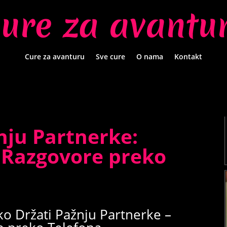
Cure za avanturu
Sve cure
O nama
Kontakt
nju Partnerke:
e Razgovore preko
o Držati Pažnju Partnerke –