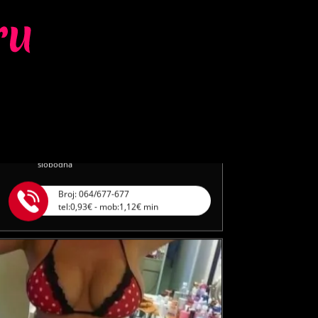
LILIANA /
Kod #69
TRAŽIM:
ljubav, veza, napaljivanje,
razmjena slika
Razgovaram, nazovi čim završim!
Klikni ovdje za obavijest kada budem
slobodna
Broj: 064/677-677
tel:0,93€ - mob:1,12€ min