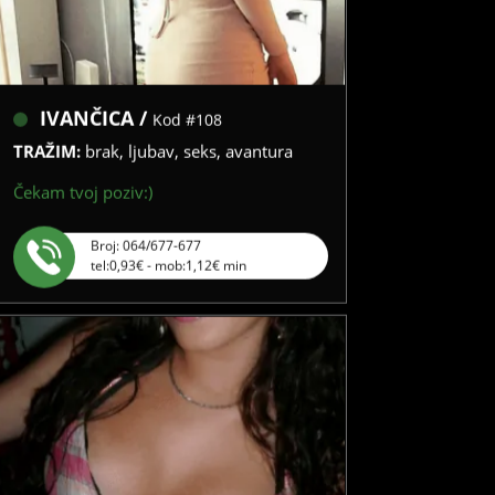
IVANČICA /
Kod #108
TRAŽIM:
brak, ljubav, seks, avantura
Čekam tvoj poziv:)
Broj: 064/677-677
tel:0,93€ - mob:1,12€ min