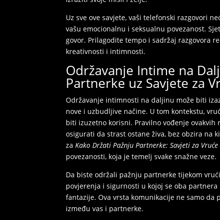
Uz sve ove savjete, vaši telefonski razgovori n
vašu emocionalnu i seksualnu povezanost. Sjetit
govor. Prilagodite tempo i sadržaj razgovora re
kreativnosti i intimnosti.
Održavanje Intime na Dalj
Partnerke uz Savjete za 
Održavanje intimnosti na daljinu može biti iza
nove i uzbudljive načine. U tom kontekstu, vruć
biti izuzetno korisni. Pravilno vođenje ovakvi
osigurati da strast ostane živa, bez obzira na 
za
Kako Držati Pažnju Partnerke: Savjeti za Vruć
povezanosti, koja je temelj svake snažne veze.
Da biste održali pažnju partnerke tijekom vruć
povjerenja i sigurnosti u kojoj se oba partnera 
fantazije. Ova vrsta komunikacije ne samo da 
između vas i partnerke.