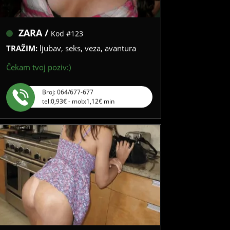
ZARA /
Kod #123
TRAŽIM:
ljubav, seks, veza, avantura
Čekam tvoj poziv:)
Broj: 064/677-677
tel:0,93€ - mob:1,12€ min