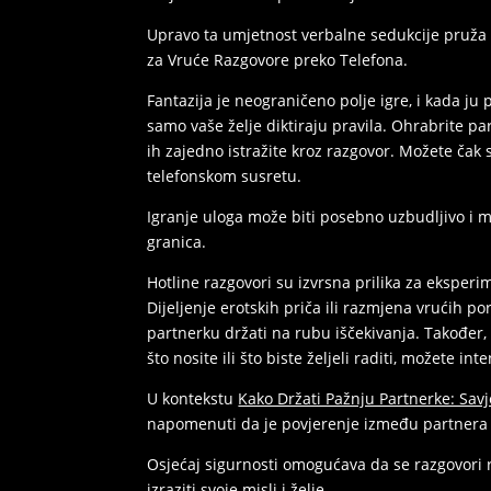
Upravo ta umjetnost verbalne sedukcije pruža 
za Vruće Razgovore preko Telefona.
Fantazija je neograničeno polje igre, i kada ju 
samo vaše želje diktiraju pravila. Ohrabrite par
ih zajedno istražite kroz razgovor. Možete čak s
telefonskom susretu.
Igranje uloga može biti posebno uzbudljivo i m
granica.
Hotline razgovori su izvrsna prilika za eksperi
Dijeljenje erotskih priča ili razmjena vrućih p
partnerku držati na rubu iščekivanja. Također, 
što nosite ili što biste željeli raditi, možete int
U kontekstu
Kako Držati Pažnju Partnerke: Sav
napomenuti da je povjerenje između partnera t
Osjećaj sigurnosti omogućava da se razgovori r
izraziti svoje misli i želje.