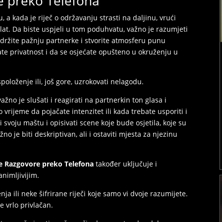
e preko Telefona
a kada je riječ o održavanju strasti na daljinu, vrući
lat. Da biste uspjeli u tom poduhvatu, važno je razumjeti
ržite pažnju partnerke i stvorite atmosferu punu
mate privatnost i da se osjećate opušteno u okruženju u
oloženje ili, još gore, uzrokovati nelagodu.
žno je slušati i reagirati na partnerkin ton glasa i
vrijeme da pojačate intenzitet ili kada trebate usporiti i
i svoju maštu i opisivati scene koje bude osjetila, koje su
o je biti deskriptivan, ali i ostaviti mjesta za njezinu
će Razgovore preko Telefona
također uključuje i
animljivijim.
nja ili neke šifrirane riječi koje samo vi dvoje razumijete.
je vrlo privlačan.