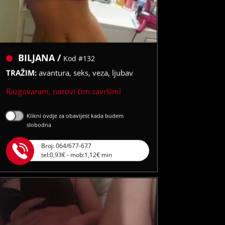
BILJANA /
Kod #132
TRAŽIM:
avantura, seks, veza, ljubav
Razgovaram, nazovi čim završim!
Klikni ovdje za obavijest kada budem
slobodna
Broj: 064/677-677
tel:0,93€ - mob:1,12€ min