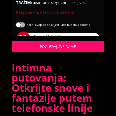
TRAŽIM:
avantura, razgovori, seks, veza
Razgovaram, nazovi čim završim!
Klikni ovdje za obavijest kada budem slobodna
Broj: 064/677-677
tel:0,93€ - mob:1,12€ min
POGLEDAJ SVE DAME
Intimna
putovanja:
Otkrijte snove i
fantazije putem
telefonske linije
MARGARETA /
Kod #121