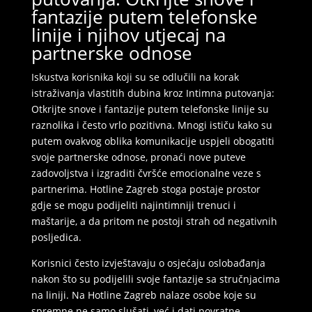
fantazije putem telefonske
linije i njihov utjecaj na
partnerske odnose
Iskustva korisnika koji su se odlučili na korak
istraživanja vlastitih dubina kroz Intimna putovanja:
Otkrijte snove i fantazije putem telefonske linije su
raznolika i često vrlo pozitivna. Mnogi ističu kako su
putem ovakvog oblika komunikacije uspjeli obogatiti
svoje partnerske odnose, pronaći nove puteve
zadovoljstva i izgraditi čvršće emocionalne veze s
partnerima. Hotline Zagreb stoga postaje prostor
gdje se mogu podijeliti najintimniji trenuci i
maštarije, a da pritom ne postoji strah od negativnih
posljedica.
Korisnici često izvještavaju o osjećaju oslobađanja
nakon što su podijelili svoje fantazije sa stručnjacima
na liniji. Na Hotline Zagreb nalaze osobe koje su
spremne ne samo slušati, već i dati povratne