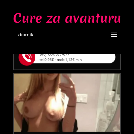
DARIA /
Kod #75
TRAŽIM:
avantura, razgovori, seks, veza
Razgovaram, nazovi čim završim!
Izbornik
Klikni ovdje za obavijest kada budem slobodna
Broj: 064/677-677
tel:0,93€ - mob:1,12€ min