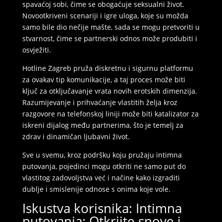
spavaćoj sobi, čime se obogaćuje seksualni život.
Novootkriveni scenariji i igre uloga, koje su možda
samo bile dio nečije mašte, sada se mogu pretvoriti u
stvarnost, čime se partnerski odnos može produbiti i
osvježiti.
Hotline Zagreb pruža diskretnu i sigurnu platformu
za ovakav tip komunikacije, a taj proces može biti
ključ za otključavanje vrata novih erotskih dimenzija.
Razumijevanje i prihvaćanje vlastitih želja kroz
razgovore na telefonskoj liniji može biti katalizator za
iskreni dijalog među partnerima, što je temelj za
zdrav i dinamičan ljubavni život.
Sve u svemu, kroz podršku koju pružaju intimna
putovanja, pojedinci mogu otkriti ne samo put do
vlastitog zadovoljstva već i načine kako izgraditi
dublje i smislenije odnose s onima koje vole.
Iskustva korisnika: Intimna
putovanja: Otkrijte snove i