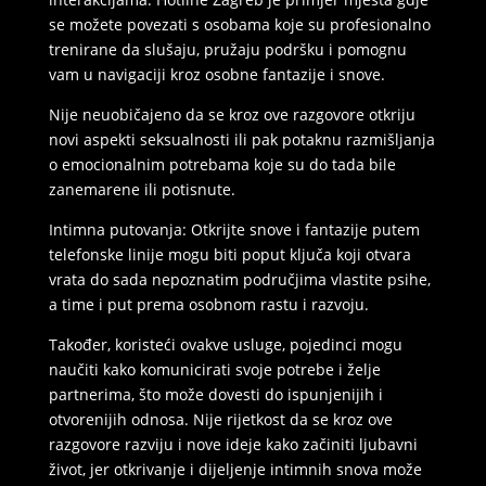
se možete povezati s osobama koje su profesionalno
trenirane da slušaju, pružaju podršku i pomognu
vam u navigaciji kroz osobne fantazije i snove.
Nije neuobičajeno da se kroz ove razgovore otkriju
novi aspekti seksualnosti ili pak potaknu razmišljanja
o emocionalnim potrebama koje su do tada bile
zanemarene ili potisnute.
Intimna putovanja: Otkrijte snove i fantazije putem
telefonske linije mogu biti poput ključa koji otvara
vrata do sada nepoznatim područjima vlastite psihe,
a time i put prema osobnom rastu i razvoju.
Također, koristeći ovakve usluge, pojedinci mogu
naučiti kako komunicirati svoje potrebe i želje
partnerima, što može dovesti do ispunjenijih i
otvorenijih odnosa. Nije rijetkost da se kroz ove
razgovore razviju i nove ideje kako začiniti ljubavni
život, jer otkrivanje i dijeljenje intimnih snova može