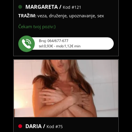
MARGARETA /
Kod #121
TRAŽIM:
veza, druženje, upoznavanje, sex
Čekam tvoj poziv:)
Broj: 064/677-677
tel:0,93€ - mob:1,12€ min
DARIA /
Kod #75