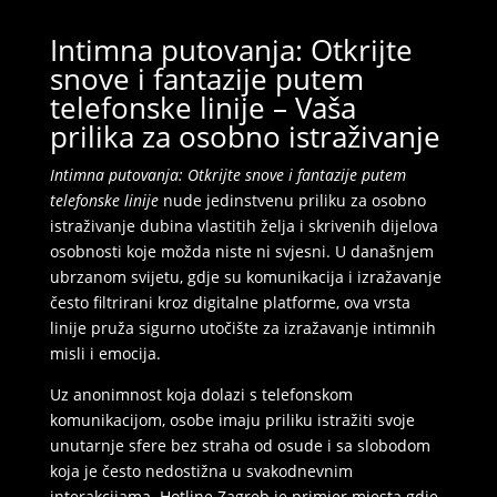
TRAŽIM:
veza, druženje, upoznavanje, sex
Intimna putovanja: Otkrijte
Čekam tvoj poziv:)
snove i fantazije putem
telefonske linije – Vaša
Broj: 064/677-677
tel:0,93€ - mob:1,12€ min
prilika za osobno istraživanje
Intimna putovanja: Otkrijte snove i fantazije putem
telefonske linije
nude jedinstvenu priliku za osobno
istraživanje dubina vlastitih želja i skrivenih dijelova
osobnosti koje možda niste ni svjesni. U današnjem
ubrzanom svijetu, gdje su komunikacija i izražavanje
često filtrirani kroz digitalne platforme, ova vrsta
linije pruža sigurno utočište za izražavanje intimnih
misli i emocija.
Uz anonimnost koja dolazi s telefonskom
komunikacijom, osobe imaju priliku istražiti svoje
unutarnje sfere bez straha od osude i sa slobodom
koja je često nedostižna u svakodnevnim
interakcijama. Hotline Zagreb je primjer mjesta gdje