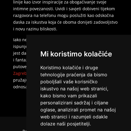
linije kao izvor inspiracije za obogaćivanje svoje
intimne povezanosti. Uvidi i savjeti dobiveni tijekom
razgovora na telefonu mogu poslužiti kao odskočna
daska za iskustva koja će oboma donijeti zadovoljstvo
i novu razinu bliskosti.
Iako ne postoji univerzalni recept za sretan i
ispunjen partnerski život, ono što se iznova spominje
Mi koristimo kolačiće
jest da su korisnici koji su otkrili svoje skrivene snove
i fantazije putem telefonske linije često našli nove
putove ka unaprjeđenju svojih intimnih veza.
Hotline
Koristimo kolačiće i druge
Zagreb
služi kao most koji spaja maštu s realnošću,
tehnologije praćenja da bismo
pružajući nemjerljiv doprinos kvaliteti međuljudskih
poboljšali vaše korisničko
odnosa.
iskustvo na našoj web stranici,
kako bismo vam prikazali
personalizirani sadržaj i ciljane
oglase, analizirali promet na našoj
web stranici i razumjeli odakle
dolaze naši posjetitelji.
Naslovna
Uvjeti korištenja