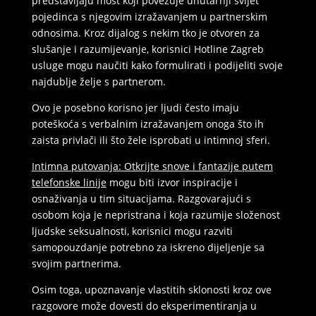
predstavljaju most koji povezuje unutarnji svijet
pojedinca s njegovim izražavanjem u partnerskim
odnosima. Kroz dijalog s nekim tko je otvoren za
slušanje i razumijevanje, korisnici Hotline Zagreb
usluge mogu naučiti kako formulirati i podijeliti svoje
najdublje želje s partnerom.
Ovo je posebno korisno jer ljudi često imaju
poteškoća s verbalnim izražavanjem onoga što ih
zaista privlači ili što žele isprobati u intimnoj sferi.
Intimna putovanja: Otkrijte snove i fantazije putem
telefonske linije
mogu biti izvor inspiracije i
osnaživanja u tim situacijama. Razgovarajući s
osobom koja je nepristrana i koja razumije složenost
ljudske seksualnosti, korisnici mogu razviti
samopouzdanje potrebno za iskreno dijeljenje sa
svojim partnerima.
Osim toga, upoznavanje vlastitih sklonosti kroz ove
razgovore može dovesti do eksperimentiranja u